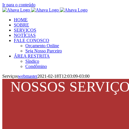
Ir para o conteúdo
HOME
SOBRE
SERVIÇOS
NOTÍCIAS
FALE CONOSCO
Orçamento Online
Seja Nosso Parceiro
ÁREA RESTRITA
Síndico
Condômino
Serviços
webmaster
2021-02-18T12:03:09-03:00
NOSSOS SERVIÇ